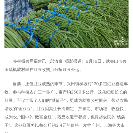
乡村振兴网福建讯（邱汝泉 摄影报道）9月16日，武夷山市兴
田镇枫坡村民在豇豆收购点分拣豇豆外运。
当前，正值豇豆成熟的季节，兴田镇枫坡村120多亩豇豆喜迎丰
收。参与种植农户三十多户，亩产约2500多公斤。这条细细长长的
豇豆，不仅丰富了人们的“菜篮子”，更成为助推乡村振兴、带动农民
增收的“金豆豆”。豇豆因其生长周期短、产量高、市场稳、收益快，
成为农户眼中的“致富金豆”，既受欢迎于餐桌，也撑起农民的“钱袋
子”。这些豇豆将以每公斤约3.4元的价格，发往广州、上海等大市