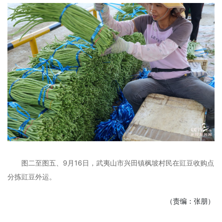
图二至图五、9月16日，武夷山市兴田镇枫坡村民在豇豆收购点
分拣豇豆外运。
（责编：张朋）