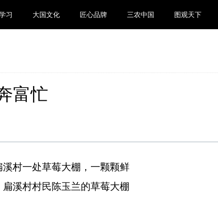
学习
大国文化
匠心品牌
三农中国
图观天下
奔富忙
扁溪村一处草莓大棚，一颗颗鲜
，扁溪村村民陈玉兰的草莓大棚