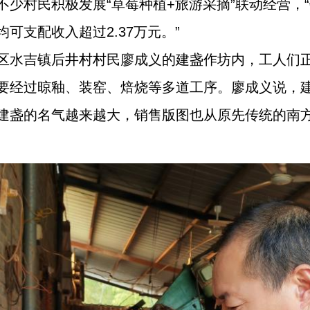
少村民积极发展“草莓种植+旅游采摘”联动经营，“钱
可支配收入超过2.37万元。”
区水吉镇后井村村民廖成义的建盏作坊内，工人们
要经过晾釉、装窑、焙烧等多道工序。廖成义说，
建盏的名气越来越大，销售版图也从原先传统的南