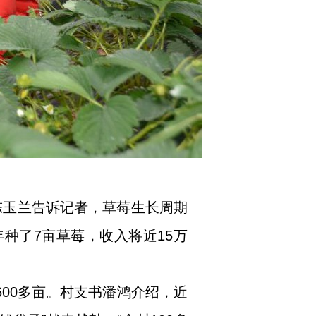
陈玉兰告诉记者，草莓生长周期
年种了7亩草莓，收入将近15万
00多亩。村支书潘鸿介绍，近