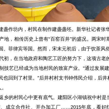
建盏作坊内，村民在制作建盏盏坯。新华社记者张华
产地，相传历史上曾有“百窑百井”的盛况。两宋时期
国、菲律宾等国。然而，宋末元初后，由于饮茶风
年代初，在当地政府和陶艺工匠的努力下，这项古老
制技艺已经成为当地村民的致富产业。“通过发展建
民也回到了村里。”后井村村支书钟伟民介绍，后井村
人。
返乡的村民心中更有底气。建阳区小湖镇祝中村是当
、成立合作社、开办加工厂……2015年底，看好红