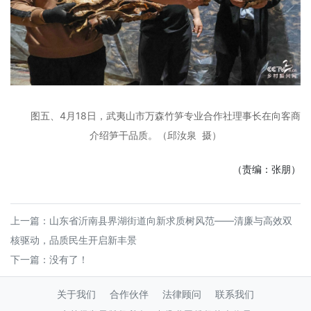
图五、4月18日，武夷山市万森竹笋专业合作社理事长在向客商
介绍笋干品质。
（邱汝泉 摄）
（责编：张朋）
上一篇：
山东省沂南县界湖街道向新求质树风范——清廉与高效双
核驱动，品质民生开启新丰景
下一篇：没有了！
关于我们
合作伙伴
法律顾问
联系我们