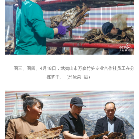
图三、图四、4月18日，武夷山市万森竹笋专业合作社员工在分
拣笋干。
（邱汝泉 摄）