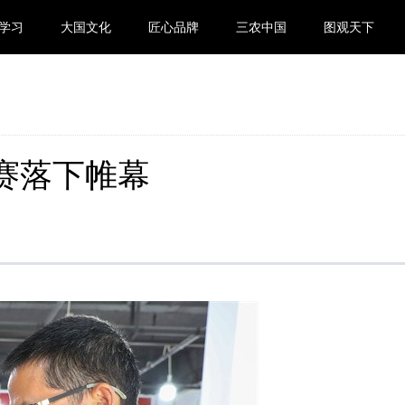
学习
大国文化
匠心品牌
三农中国
图观天下
赛落下帷幕