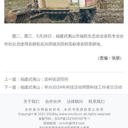
图二、图三、5月26日，福建武夷山市福民生态农业农民专业合
作社社员使用农耕机在兴田镇兴田村高标准农田里耕地。
（责编：张朋）
上一篇：
福建武夷山：送科技进田间
下一篇：
福建武夷山：举办2024年科技活动周暨科技工作者日活动
关于我们
合作伙伴
法律顾问
联系我们
乡 村 振 兴 网 版 权 所 有 ，未 经 书 面 授 权 禁 止 使 用
Copyright © 2021-2026by www.cctv3n.cn. all rights reserved
备案号码：
京ICP备2021001157号-1
投稿邮箱：cctv3n@163.com
本站所有资源未经书面授权禁止使用