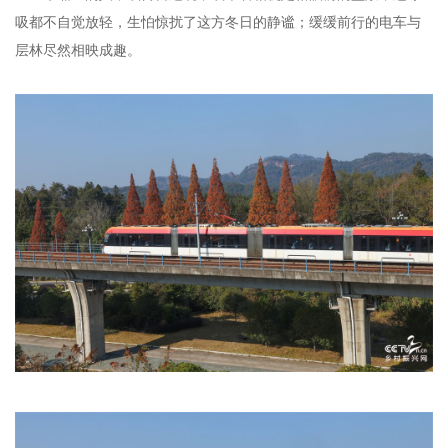
吸都不自觉放轻，生怕惊扰了这方冬日的静谧；缓缓前行的电车与
层林尽然相映成趣。