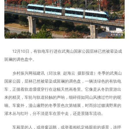
12月10日，有轨电车行进在武夷山国家公园层林已然被晕染成
斑斓的调色盘中。
乡村振兴网福建讯（邱汝泉 赵海云 摄影报道）冬季的武夷山
国家公园，层林已然被晕染成斑斓的调色盘，一辆淡绿色的有轨电
车，正循着轨道缓缓穿行在这幅天然画卷里。它像是从冬韵里游出
来的精灵，车轮与轨道轻触的声响，细碎得如同山风拂过竹叶的呢
喃。车窗外，漫山遍野的冬季景色次第铺展，时而掠过缀满野果的
灌木丛与红叶，分不清是车在景中走，还是景随车流动。
车厢里的人，或倚窗远眺，或举着相机定格眼前的盛景，连呼