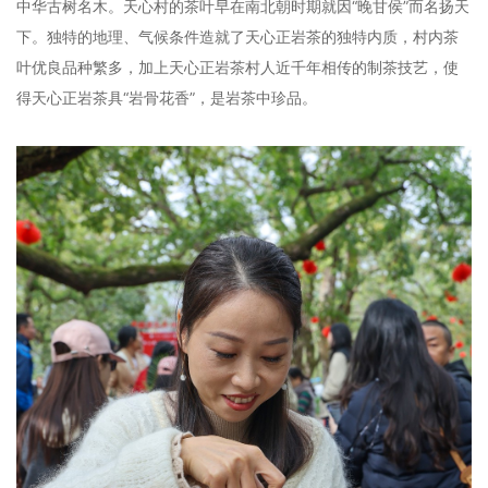
中华古树名木。天心村的茶叶早在南北朝时期就因“晚甘侯”而名扬天
下。独特的地理、气候条件造就了天心正岩茶的独特内质，村内茶
叶优良品种繁多，加上天心正岩茶村人近千年相传的制茶技艺，使
得天心正岩茶具“岩骨花香”，是岩茶中珍品。