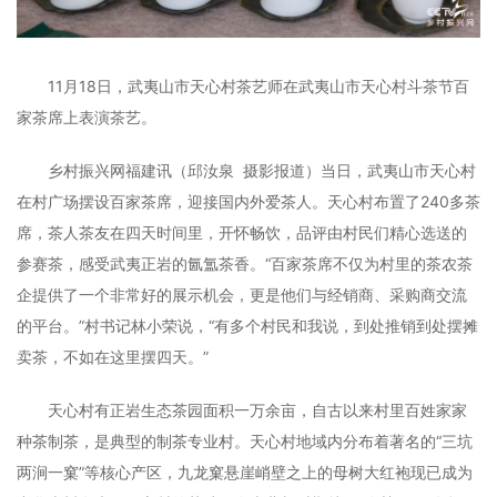
11月18日，武夷山市天心村茶艺师在武夷山市天心村斗茶节百
家茶席上表演茶艺。
乡村振兴网福建讯（邱汝泉 摄影报道）当日，武夷山市天心村
在村广场摆设百家茶席，迎接国内外爱茶人。天心村布置了240多茶
席，茶人茶友在四天时间里，开怀畅饮，品评由村民们精心选送的
参赛茶，感受武夷正岩的氤氲茶香。“百家茶席不仅为村里的茶农茶
企提供了一个非常好的展示机会，更是他们与经销商、采购商交流
的平台。”村书记林小荣说，“有多个村民和我说，到处推销到处摆摊
卖茶，不如在这里摆四天。”
天心村有正岩生态茶园面积一万余亩，自古以来村里百姓家家
种茶制茶，是典型的制茶专业村。天心村地域内分布着著名的“三坑
两涧一窠”等核心产区，九龙窠悬崖峭壁之上的母树大红袍现已成为