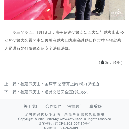
图三至图五、1月13日，南平高速交警支队五大队与武夷山市公
安局交警大队景区中队民警在武夷山九曲高速路口向过往车辆驾乘
人员讲解如何保障春运安全法律法规。
（责编：张朋）
上一篇：
福建武夷山：国庆节 交警齐上岗 竭力保畅通
下一篇：
福建武夷山：道路交通安全宣传进农村
关于我们
合作伙伴
法律顾问
联系我们
乡 村 振 兴 网 版 权 所 有 ，未 经 书 面 授 权 禁 止 使 用
Copyright © 2021-2026by www.cctv3n.cn. all rights reserved
备案号码：
京ICP备2021001157号-1
投稿邮箱：cctv3n@163.com